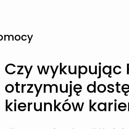
pomocy
Czy wykupując P
otrzymuję dost
kierunków karie