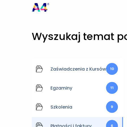
Wyszukaj temat 
Zaświadczenia z Kursów
10
Egzaminy
11
Szkolenia
9
Płatności i faktury
6